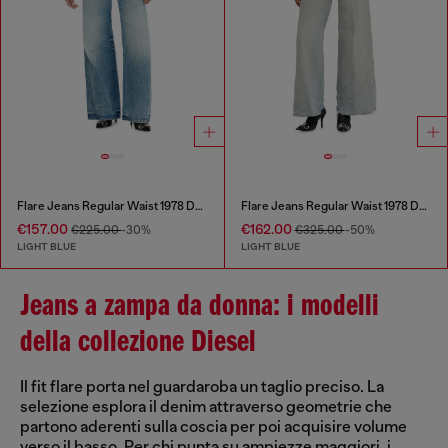
Flare Jeans Regular Waist 1978 D-Akemi
Flare Jeans Regular Waist 1978 D-Akemi
€157.00
€162.00
€225.00
-30%
€325.00
-50%
LIGHT BLUE
LIGHT BLUE
Jeans a zampa da donna: i modelli
della collezione Diesel
Il fit flare porta nel guardaroba un taglio preciso. La
selezione esplora il denim attraverso geometrie che
partono aderenti sulla coscia per poi acquisire volume
verso il basso. Per chi punta su ampiezze maggiori, i