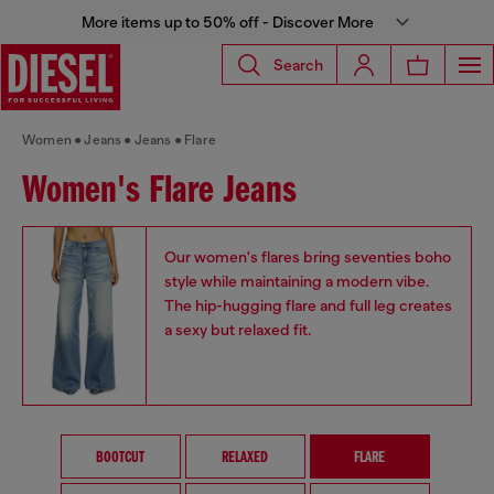
More items up to 50% off - Discover More
Search
Women
Jeans
Jeans
Flare
Women's Flare Jeans
Our women's flares bring seventies boho
style while maintaining a modern vibe.
The hip-hugging flare and full leg creates
a sexy but relaxed fit.
BOOTCUT
RELAXED
FLARE