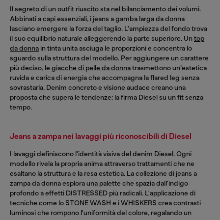
Il segreto di un outfit riuscito sta nel bilanciamento dei volumi.
Abbinati a capi essenziali, i jeans a gamba larga da donna
lasciano emergere la forza del taglio. L'ampiezza del fondo trova
il suo equilibrio naturale alleggerendo la parte superiore. Un
top
da donna
in tinta unita asciuga le proporzioni e concentra lo
sguardo sulla struttura del modello. Per aggiungere un carattere
più deciso, le
giacche di pelle da donna
trasmettono un’estetica
ruvida e carica di energia che accompagna la flared leg senza
sovrastarla. Denim concreto e visione audace creano una
proposta che supera le tendenze: la firma Diesel su un fit senza
tempo.
Jeans a zampa nei lavaggi più riconoscibili di Diesel
I lavaggi definiscono l'identità visiva del denim Diesel. Ogni
modello rivela la propria anima attraverso trattamenti che ne
esaltano la struttura e la resa estetica. La collezione di jeans a
zampa da donna esplora una palette che spazia dall'indigo
profondo a effetti DISTRESSED più radicali. L'applicazione di
tecniche come lo STONE WASH e i WHISKERS crea contrasti
luminosi che rompono l'uniformità del colore, regalando un