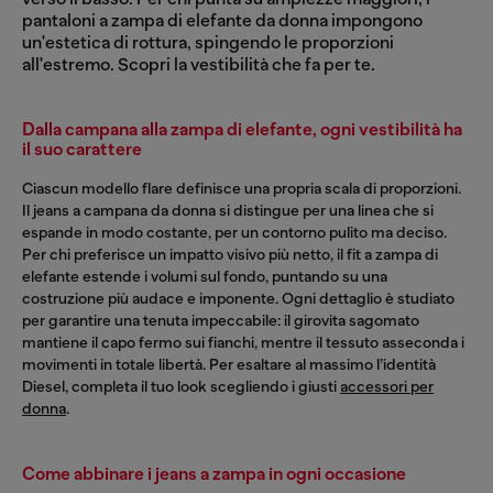
pantaloni a zampa di elefante da donna impongono
un'estetica di rottura, spingendo le proporzioni
all'estremo. Scopri la vestibilità che fa per te.
Dalla campana alla zampa di elefante, ogni vestibilità ha
il suo carattere
Ciascun modello flare definisce una propria scala di proporzioni.
Il jeans a campana da donna si distingue per una linea che si
espande in modo costante, per un contorno pulito ma deciso.
Per chi preferisce un impatto visivo più netto, il fit a zampa di
elefante estende i volumi sul fondo, puntando su una
costruzione più audace e imponente. Ogni dettaglio è studiato
per garantire una tenuta impeccabile: il girovita sagomato
mantiene il capo fermo sui fianchi, mentre il tessuto asseconda i
movimenti in totale libertà. Per esaltare al massimo l’identità
Diesel, completa il tuo look scegliendo i giusti
accessori per
donna
.
Come abbinare i jeans a zampa in ogni occasione