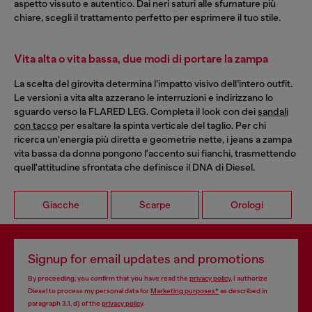
aspetto vissuto e autentico. Dai neri saturi alle sfumature più
chiare, scegli il trattamento perfetto per esprimere il tuo stile.
Vita alta o vita bassa, due modi di portare la zampa
La scelta del girovita determina l’impatto visivo dell’intero outfit.
Le versioni a vita alta azzerano le interruzioni e indirizzano lo
sguardo verso la FLARED LEG. Completa il look con dei
sandali
con tacco
per esaltare la spinta verticale del taglio. Per chi
ricerca un'energia più diretta e geometrie nette, i jeans a zampa
vita bassa da donna pongono l'accento sui fianchi, trasmettendo
quell'attitudine sfrontata che definisce il DNA di Diesel.
Giacche
Scarpe
Orologi
Signup for email updates and promotions
By proceeding, you confirm that you have read the
privacy policy
, I authorize
Diesel to process my personal data for
Marketing purposes*
as described in
paragraph 3.1, d) of the
privacy policy
.