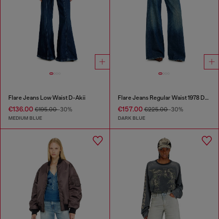
Flare Jeans Low Waist D-Akii
Flare Jeans Regular Waist 1978 D-Akemi
€136.00
€157.00
€195.00
-30%
€225.00
-30%
MEDIUM BLUE
DARK BLUE