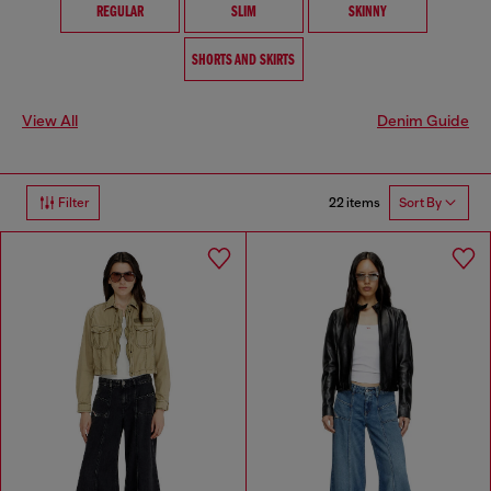
REGULAR
SLIM
SKINNY
SHORTS AND SKIRTS
View All
Denim Guide
22 items
Filter
Sort By